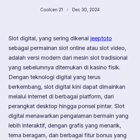
Coolcen 21
Dec 30, 2024
Slot digital, yang sering dikenal
jeeptoto
sebagai permainan slot online atau slot video,
adalah versi modern dari mesin slot tradisional
yang sebelumnya ditemukan di kasino fisik.
Dengan teknologi digital yang terus
berkembang, slot digital kini dapat dimainkan
melalui internet di berbagai platform, dari
perangkat desktop hingga ponsel pintar. Slot
digital menawarkan pengalaman bermain yang
lebih interaktif, dengan grafis yang menarik,
tema beragam, dan berbagai fitur bonus yang