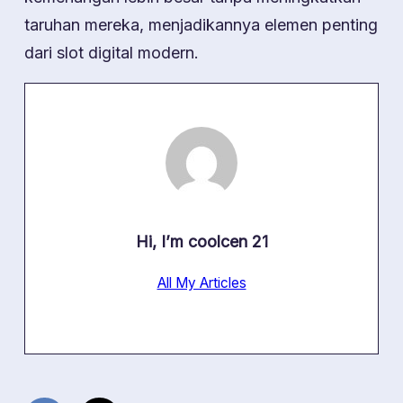
taruhan mereka, menjadikannya elemen penting
dari slot digital modern.
Hi, I’m
coolcen 21
All My Articles