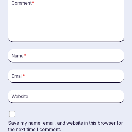
Comment
*
Name
*
Email
*
Website
Save my name, email, and website in this browser for
the next time I comment.