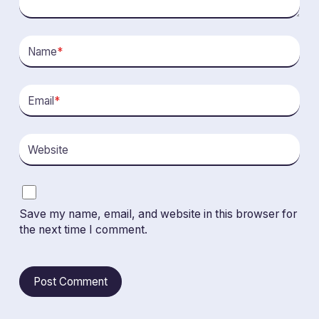
Name
*
Email
*
Website
Save my name, email, and website in this browser for
the next time I comment.